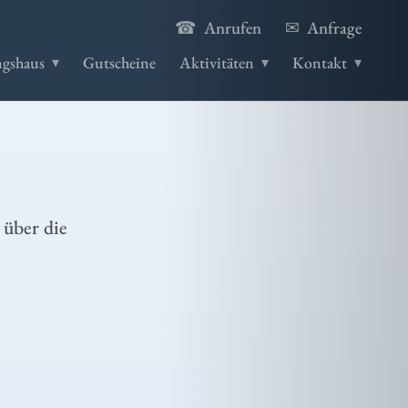
☎
✉
Anrufen
Anfrage
gshaus
Gutscheine
Aktivitäten
Kontakt
Sport
▸
▸
 über die
Zu Wasser
▸
Schlaubetal
▸