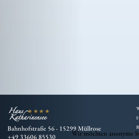
★★★★
Bahnhofstraße 56
·
15299 Müllrose
Wir möchten anonyme Stat
+49 33606 85530